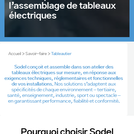
l’assemblage de tableaux
électriques
Accueil
>
Savoir-faire
>
Tableautier
Sodel conçoit et assemble dans son atelier des
tableaux électriques sur mesure, en réponse aux
exigences techniques, réglementaires et fonctionnelles
de vos installations.
Nos solutions s’adaptent aux
spécificités de chaque environnement – tertiaire,
santé, enseignement, industrie, sport ou spectacle –
en garantissant performance, fiabilité et conformité.
Pourquoi choisir Sodel