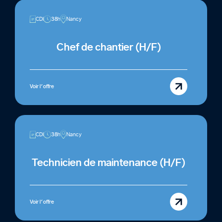
CDI
38h
Nancy
Chef de chantier (H/F)
Voir l'offre
CDI
38h
Nancy
Technicien de maintenance (H/F)
Voir l'offre