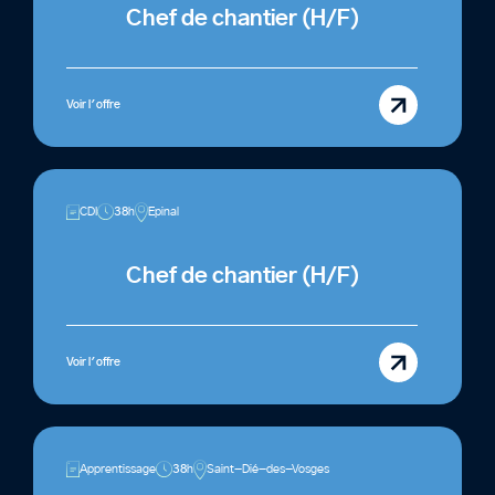
Chef de chantier (H/F)
Voir l'offre
CDI
38h
Epinal
Chef de chantier (H/F)
Voir l'offre
Apprentissage
38h
Saint-Dié-des-Vosges