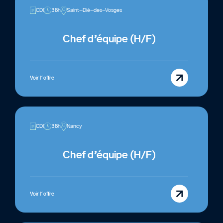
CDI
38h
Saint-Dié-des-Vosges
Chef d’équipe (H/F)
Voir l'offre
CDI
38h
Nancy
Chef d’équipe (H/F)
Voir l'offre