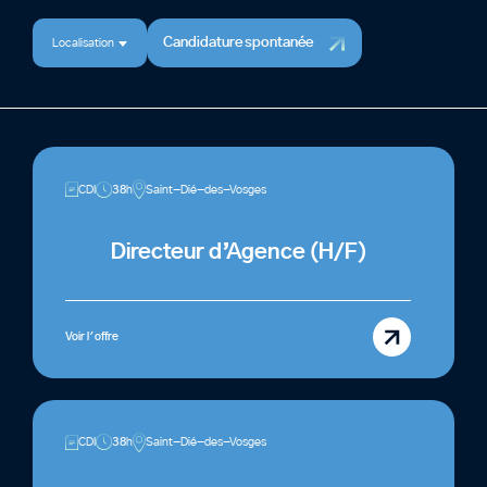
Candidature spontanée
Localisation
CDI
38h
Saint-Dié-des-Vosges
Directeur d’Agence (H/F)
Voir l'offre
CDI
38h
Saint-Dié-des-Vosges