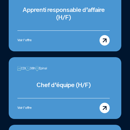
Apprenti responsable d’affaire
(H/F)
Voir l'offre
CDI
38h
Epinal
Chef d’équipe (H/F)
Voir l'offre