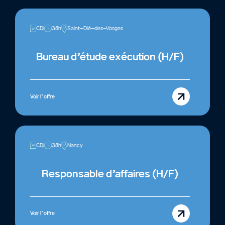
CDI
38h
Saint-Dié-des-Vosges
Bureau d’étude exécution (H/F)
Voir l'offre
CDI
38h
Nancy
Responsable d’affaires (H/F)
Voir l'offre